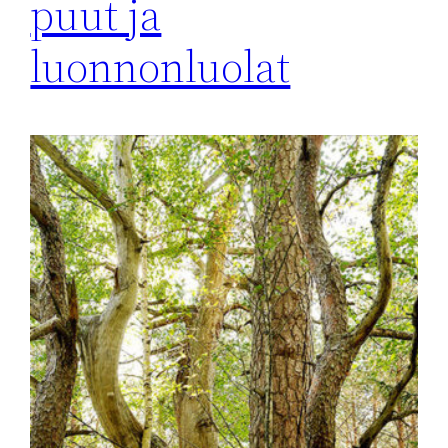
puut ja
luonnonluolat