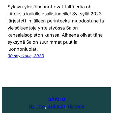
Syksyn yleisöluennot ovat tältä erää ohi,
kiitoksia kaikille osallistuneille! Syksyllä 2023
järjestettiin jälleen perinteeksi muodostuneita
yleisöluentoja yhteistyössä Salon
kansalaisopiston kanssa. Aiheena olivat tänä
syksynä Salon suurimmat puut ja
luonnonluolat.
30 syyskuun, 2023
SÄÄTIÖ
Hallinto
,
Säännöt
,
Historia