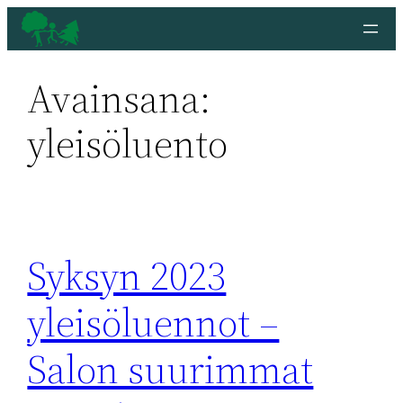
Siirry
sisältöön
Avainsana:
yleisöluento
Syksyn 2023
yleisöluennot –
Salon suurimmat