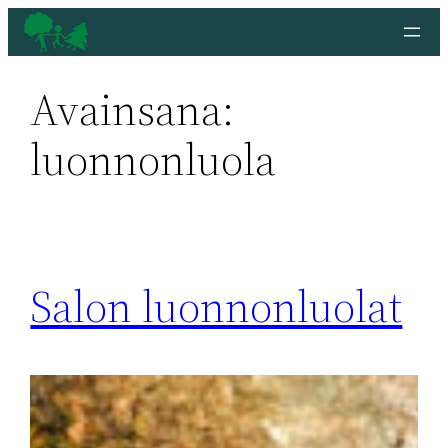
Siirry
sisältöön
Avainsana:
luonnonluola
Salon luonnonluolat